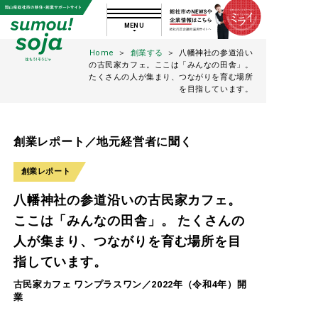
MENU
県総社市の移住・創業サポー
Home
＞
創業する
＞
八幡神社の参道沿い
の古民家カフェ。ここは「みんなの田舎」。
たくさんの人が集まり、つながりを育む場所
を目指しています。
トサイト
住もう!そうじゃ 【公式】岡山県
創業レポート／地元経営者に聞く
総社市の移住・創業サポートサイ
創業レポート
八幡神社の参道沿いの古民家カフェ。
ト
ここは「みんなの田舎」。 たくさんの
人が集まり、つながりを育む場所を目
指しています。
古民家カフェ ワンプラスワン／2022年（令和4年）開
業