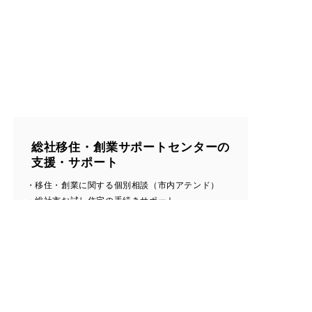
総社移住・創業サポートセンターの
支援・サポート
・移住・創業に関する個別相談（市内アテンド）
・総社市お試し住宅の手続きサポート
・空き家リフォーム助成金の手続きサポート
・定住促進助成金＜新築・購入助成＞の手続きサポ
ート
・定住促進助成金＜生活環境整備＞の手続きサポー
ト
・定住促進助成金＜定住祝い金＞の手続きサポート
・そうじゃ商人（あきんど）応援事業補助金の手続