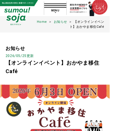
MENU
県総社市の移住・創業サポー
Home
＞
お知らせ
＞
【オンラインイベン
ト】おかやま移住Café
トサイト
住もう!そうじゃ 【公式】岡山県
お知らせ
2026/05/25更新
【オンラインイベント】おかやま移住
総社市の移住・創業サポートサイ
Café
ト